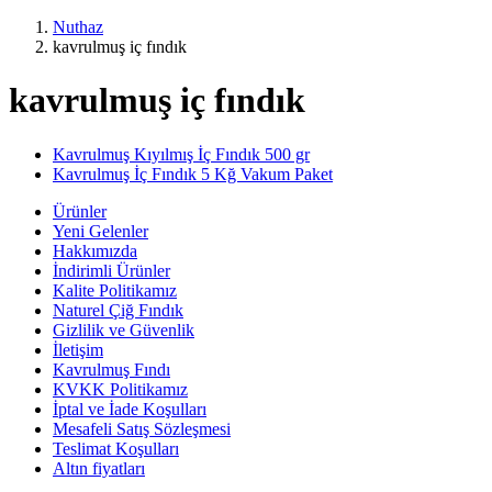
Nuthaz
kavrulmuş iç fındık
kavrulmuş iç fındık
Kavrulmuş Kıyılmış İç Fındık 500 gr
Kavrulmuş İç Fındık 5 Kğ Vakum Paket
Ürünler
Yeni Gelenler
Hakkımızda
İndirimli Ürünler
Kalite Politikamız
Naturel Çiğ Fındık
Gizlilik ve Güvenlik
İletişim
Kavrulmuş Fındı
KVKK Politikamız
İptal ve İade Koşulları
Mesafeli Satış Sözleşmesi
Teslimat Koşulları
Altın fiyatları